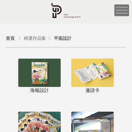
首頁
〉
精選作品集
〉
平面設計
海報設計
邀請卡