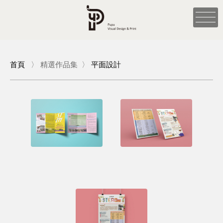
首頁
〉
精選作品集
〉
平面設計