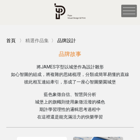
首頁
〉
精選作品集
〉
品牌設計
品牌故事
將JAMES字型以城堡作為設計雛形
如心智圖的組成，將複雜的思緒梳理，分類成簡單易懂的直線
彼此相互連結牽引，形成了一座心智圖樂園城堡
藍色象徵自信、智慧與分析
城堡上的旗幟則使用象徵活潑的橘色
期許學習理性的邏輯思考過程中
在這裡還是能充滿活力的快樂學習