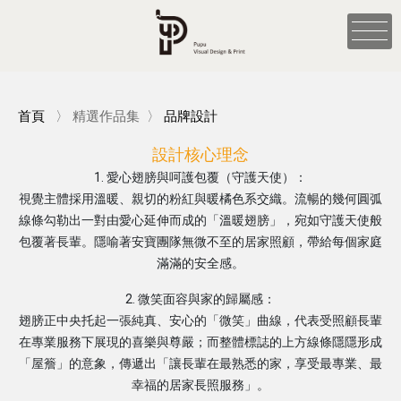
首頁
〉
精選作品集
〉
品牌設計
設計核心理念
1. 愛心翅膀與呵護包覆（守護天使）：
視覺主體採用溫暖、親切的粉紅與暖橘色系交織。流暢的幾何圓弧
線條勾勒出一對由愛心延伸而成的「溫暖翅膀」，宛如守護天使般
包覆著長輩。隱喻著安寶團隊無微不至的居家照顧，帶給每個家庭
滿滿的安全感。
2. 微笑面容與家的歸屬感：
翅膀正中央托起一張純真、安心的「微笑」曲線，代表受照顧長輩
在專業服務下展現的喜樂與尊嚴；而整體標誌的上方線條隱隱形成
「屋簷」的意象，傳遞出「讓長輩在最熟悉的家，享受最專業、最
幸福的居家長照服務」。